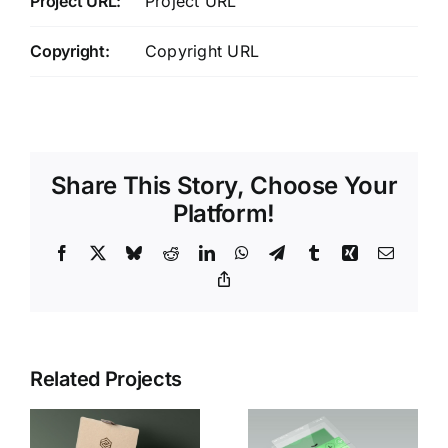
Project URL:
Project URL
Copyright:
Copyright URL
Share This Story, Choose Your
Platform!
Facebook
X
Bluesky
Reddit
LinkedIn
WhatsApp
Telegram
Tumblr
Xing
Email
Copy
Link
Related Projects